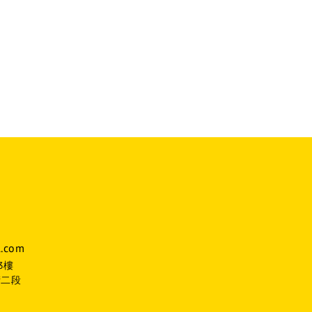
.com
3樓
街二段