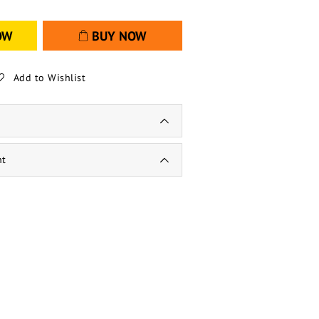
OW
BUY NOW
Add to Wishlist
nt