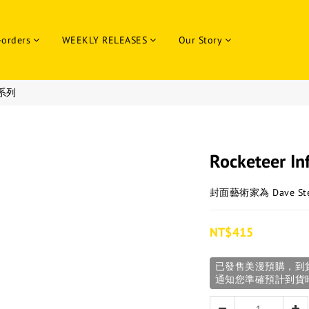
-orders
WEEKLY RELEASES
Our Story
售系列
Rocketeer Inf
封面藝術家為 Dave Ste
NT$415
已發售美漫預購，到
通知您準確預計到貨