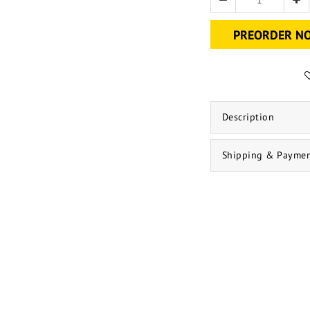
PREORDER N
Description
Shipping & Payme