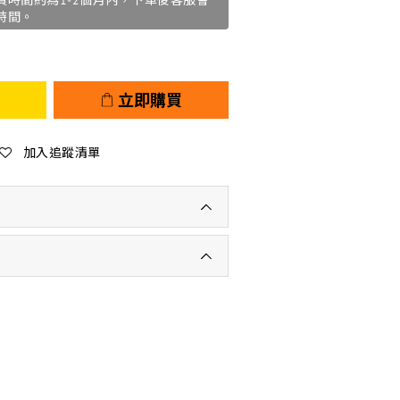
貨時間約為1-2個月內，下單後客服會
時間。
立即購買
加入追蹤清單