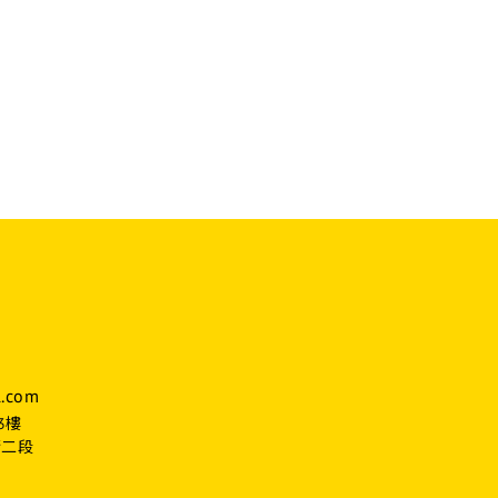
.com
3樓
街二段