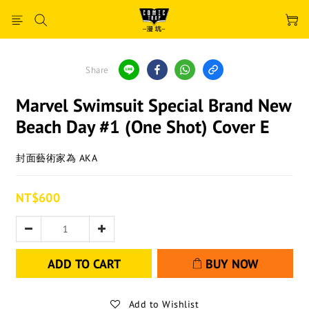
Share
Marvel Swimsuit Special Brand New
Beach Day #1 (One Shot) Cover E
封面藝術家為 AKA
NT$600
ADD TO CART
BUY NOW
Add to Wishlist