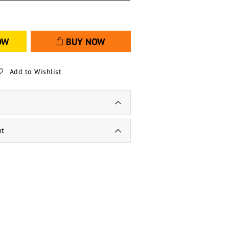
OW
BUY NOW
Add to Wishlist
nt