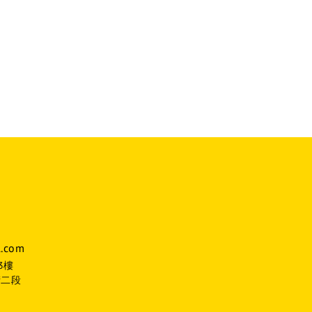
.com
3樓
街二段